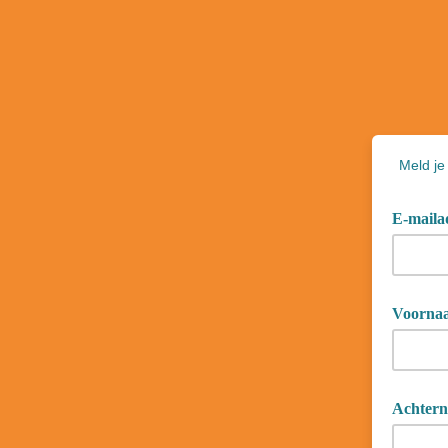
Meld je
E-maila
Voorna
Achter