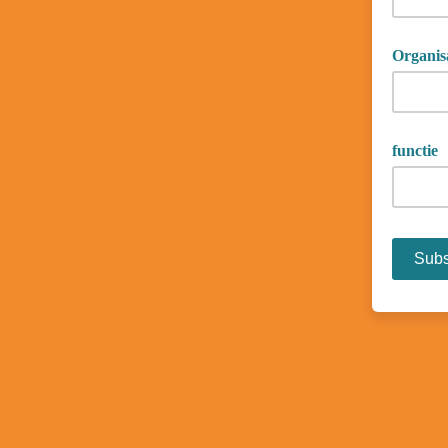
Organis
functie